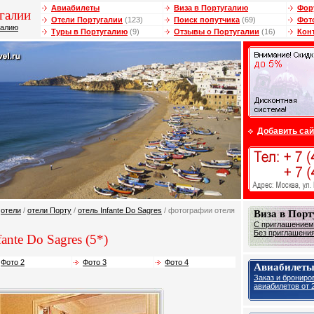
Авиабилеты
Виза в Португалию
Фор
галии
Отели Португалии
(123)
Поиск попутчика
(69)
Фот
галию
Туры в Португалию
(9)
Отзывы о Португалии
(16)
Кон
Добавить сай
/
отели
/
отели Порту
/
отель Infante Do Sagres
/ фотографии отеля
Виза в Пор
С приглашением 
Без приглашения 
ante Do Sagres (5*)
Фото 2
Фото 3
Фото 4
Авиабилеты
Заказ и брониро
авиабилетов от 2