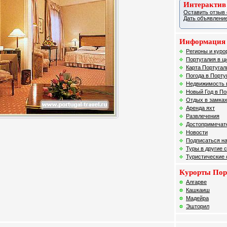
Интерактив
Оставить отзыв 
Дать объявление
Информация 
Регионы и куро
Португалия в ц
Карта Португал
Погода в Порту
Недвижимость 
Новый Год в По
Отдых в замках
Аренда яхт
Развлечения
Достопримечат
Новости
Подписаться на
Туры в другие 
Туристические
Курорты Пор
Алгарве
Кашкаиш
Мадейра
Эшторил