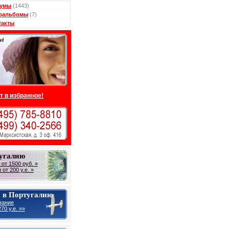
умы
(1443)
оальбомы
(7)
такты
т в избранное!
тугалию
от 1500 руб. »
от 200 у.е. »
 в Португалию
вание
70 у.е. »»