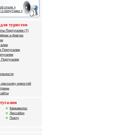
об отеле »
 о попутчике »
для туристов
рты Португалии (7)
ифрах и фактах
ии
галии
в Португалии
ртугалии
 Португалии
ельности
 рассылку новостей
страны
 сайты
тугалии
Каркавелос
Лиссабон
Порту