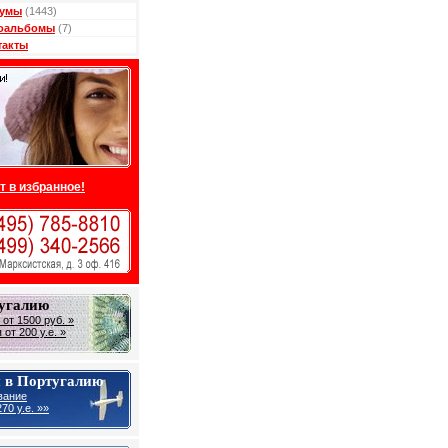
умы
(1443)
оальбомы
(7)
такты
т в избранное!
тугалию
от 1500 руб. »
от 200 у.е. »
 в Португалию
вание
70 у.е. »»