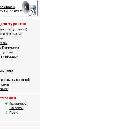
об отеле »
 о попутчике »
для туристов
рты Португалии (7)
ифрах и фактах
ии
галии
в Португалии
ртугалии
 Португалии
ельности
 рассылку новостей
страны
 сайты
тугалии
Каркавелос
Лиссабон
Порту