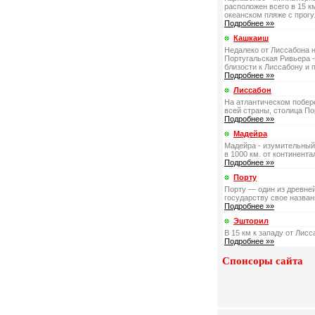
расположен всего в 15 к
океанском пляже с прогу
Подробнее »»
Кашкаиш
Недалеко от Лиссабона н
Португальская Ривьера -
близости к Лиссабону и 
Подробнее »»
Лиссабон
На атлантическом побере
всей страны, столица П
Подробнее »»
Мадейра
Мадейра - изумительный
в 1000 км. от континент
Подробнее »»
Порту
Порту — один из древне
государству свое назван
Подробнее »»
Эшторил
В 15 км к западу от Лис
Подробнее »»
Спонсоры сайта