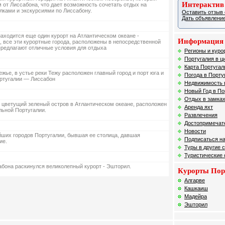
Интерактив
м от Лиссабона, что дает возможность сочетать отдых на
лками и экскурсиями по Лиссабону.
Оставить отзыв 
Дать объявление
аходится еще один курорт на Атлантическом океане -
Информация 
, все эти курортные города, расположены в непосредственной
предлагают отличные условия для отдыха
Регионы и куро
Португалия в ц
Карта Португал
жье, в устье реки Тежу расположен главный город и порт юга и
Погода в Порту
ортугалии — Лиссабон
Недвижимость 
Новый Год в По
Отдых в замках
 цветущий зеленый остров в Атлантическом океане, расположен
Аренда яхт
альной Португалии.
Развлечения
Достопримечат
Новости
йших городов Португалии, бывшая ее столица, давшая
Подписаться на
ие.
Туры в другие 
Туристические
сабона раскинулся великолепный курорт - Эшторил.
Курорты Пор
Алгарве
Кашкаиш
Мадейра
Эшторил