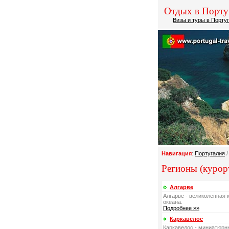
Отдых в Порту
Визы и туры в Порту
Навигация
:
Португалия
Регионы (курорт
Алгарве
Алгарве - великолепная 
океана.
Подробнее »»
Каркавелос
Каркавелос - миниатюрн