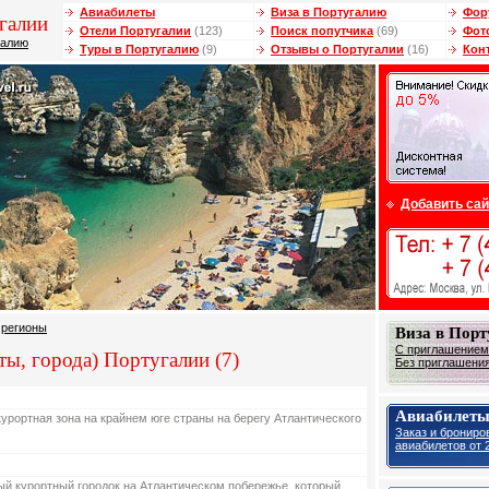
Авиабилеты
Виза в Португалию
Фор
галии
Отели Португалии
(123)
Поиск попутчика
(69)
Фот
галию
Туры в Португалию
(9)
Отзывы о Португалии
(16)
Кон
Добавить сай
/
регионы
Виза в Пор
С приглашением 
ы, города) Португалии (7)
Без приглашения 
Авиабилеты
курортная зона на крайнем юге страны на берегу Атлантического
Заказ и брониро
авиабилетов от 2
ый курортный городок на Атлантическом побережье, который