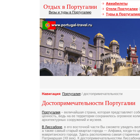
Авиабилеты
Отдых в Португалии
Отели Португалии
(
Визы и туры в Португалию
Туры в Португалию
Навигация
:
Португалия
/ достопримечательности
Достопримечательности Португалии
Португалия
– величайшая страна, которая представляет со
ценность, ведь на ее территории сохранилось огромное кол
архитектурных сооружений и музеев.
В Лиссабоне
, в его восточной части Вы сможете увидеть в
а также самый старый квартал города — Алфама, когда-то це
мавританского города. Здесь расположена самая старинная
Патриаршая (XII век). К достопримечательностям Лиссабона