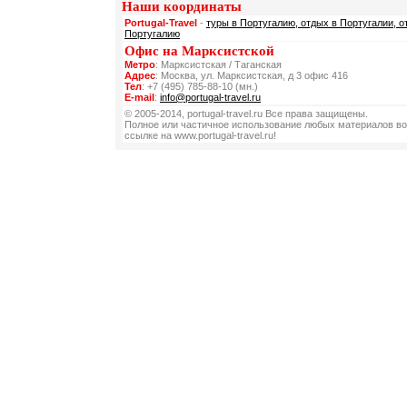
Наши координаты
Portugal-Travel
-
туры в Португалию, отдых в Португалии, о
Португалию
Офис на Марксистской
Метро
: Марксистская / Таганская
Адрес
: Москва, ул. Марксистская, д 3 офис 416
Тел
: +7 (495) 785-88-10 (мн.)
E-mail
:
info@portugal-travel.ru
© 2005-2014, portugal-travel.ru Все права защищены.
Полное или частичное использование любых материалов во
ссылке на www.portugal-travel.ru!