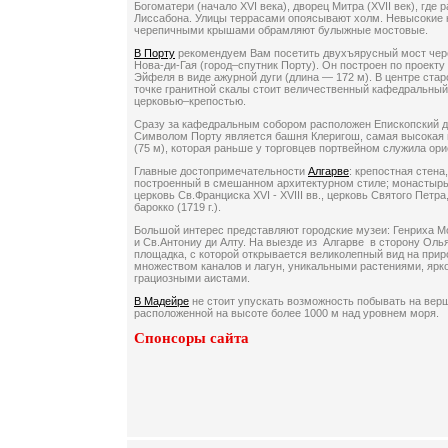
Богоматери (начало XVI века), дворец Митра (XVII век), где
Лиссабона. Улицы террасами опоясывают холм. Невысокие 
черепичными крышами обрамляют булыжные мостовые.
В Порту
рекомендуем Вам посетить двухъярусный мост чере
Нова-ди-Гая (город–спутник Порту). Он построен по проект
Эйфеля в виде ажурной дуги (длина — 172 м). В центре стар
точке гранитной скалы стоит величественный кафедральный с
церковью–крепостью.
Сразу за кафедральным собором расположен Епископский д
Символом Порту является башня Клеригош, самая высокая 
(75 м), которая раньше у торговцев портвейном служила ори
Главные достопримечательности
Алгарве
: крепостная стена
построенный в смешанном архитектурном стиле; монастырь 
церковь Св.Франциска XVI - XVIII вв., церковь Святого Петра
барокко (1719 г.).
Большой интерес представляют городские музеи: Генриха М
и Св.Антониу ди Алту. На выезде из Алгарве в сторону Ол
площадка, с которой открывается великолепный вид на при
множеством каналов и лагун, уникальными растениями, ярк
грациозными аистами.
В Мадейре
не стоит упускать возможность побывать на вер
расположенной на высоте более 1000 м над уровнем моря.
Спонсоры сайта