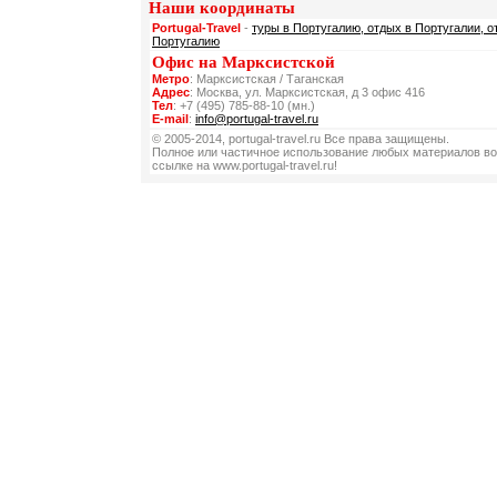
Наши координаты
Portugal-Travel
-
туры в Португалию, отдых в Португалии, о
Португалию
Офис на Марксистской
Метро
: Марксистская / Таганская
Адрес
: Москва, ул. Марксистская, д 3 офис 416
Тел
: +7 (495) 785-88-10 (мн.)
E-mail
:
info@portugal-travel.ru
© 2005-2014, portugal-travel.ru Все права защищены.
Полное или частичное использование любых материалов во
ссылке на www.portugal-travel.ru!