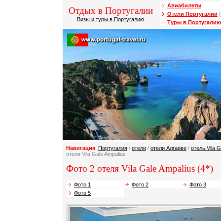
Авиабилеты
Отдых в Португалии
Отели Португалии
(
Визы и туры в Португалию
Туры в Португалию
Навигация
:
Португалия
/
отели
/
отели Алгарве
/
отель Vila G
отеля Vila Gale Ampalius
Фото 2 отеля Vila Gale Ampalius (4*)
Фото 1
Фото 2
Фото 3
Фото 5