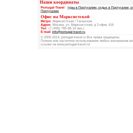
Наши координаты
Portugal-Travel
-
туры в Португалию, отдых в Португалии, о
Португалию
Офис на Марксистской
Метро
: Марксистская / Таганская
Адрес
: Москва, ул. Марксистская, д 3 офис 416
Тел
: +7 (495) 785-88-10 (мн.)
E-mail
:
info@portugal-travel.ru
© 2005-2014, portugal-travel.ru Все права защищены.
Полное или частичное использование любых материалов во
ссылке на www.portugal-travel.ru!