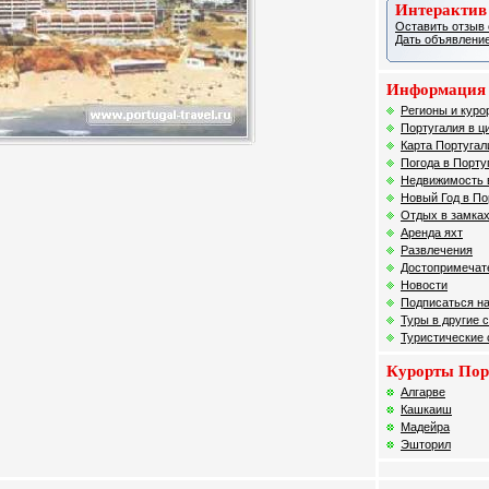
Интерактив
Оставить отзыв 
Дать объявление
Информация 
Регионы и куро
Португалия в ц
Карта Португал
Погода в Порту
Недвижимость 
Новый Год в По
Отдых в замках
Аренда яхт
Развлечения
Достопримечат
Новости
Подписаться на
Туры в другие 
Туристические
Курорты Пор
Алгарве
Кашкаиш
Мадейра
Эшторил