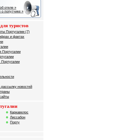
об отеле »
 о попутчике »
для туристов
рты Португалии (7)
ифрах и фактах
ии
галии
в Португалии
ртугалии
 Португалии
ельности
 рассылку новостей
страны
 сайты
тугалии
Каркавелос
Лиссабон
Порту