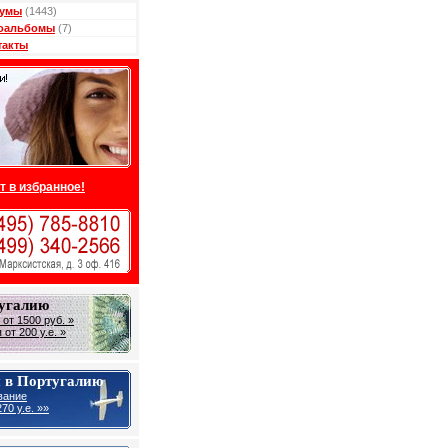
умы
(1443)
оальбомы
(7)
такты
т в избранное!
тугалию
от 1500 руб. »
от 200 у.е. »
 в Португалию
вание
70 у.е. »»