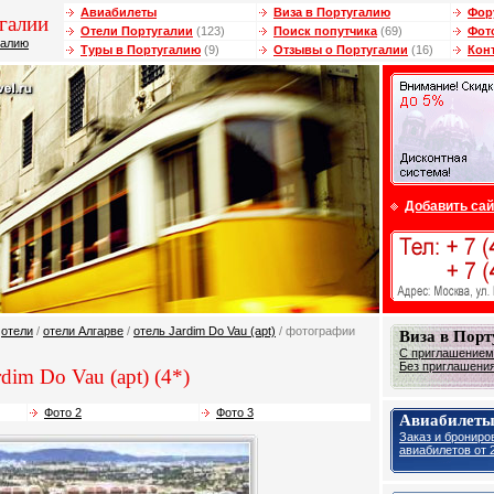
Авиабилеты
Виза в Португалию
Фор
галии
Отели Португалии
(123)
Поиск попутчика
(69)
Фот
галию
Туры в Португалию
(9)
Отзывы о Португалии
(16)
Кон
Добавить сай
/
отели
/
отели Алгарве
/
отель Jardim Do Vau (apt)
/ фотографии
Виза в Пор
С приглашением 
Без приглашения 
dim Do Vau (apt) (4*)
Фото 2
Фото 3
Авиабилеты
Заказ и брониро
авиабилетов от 2