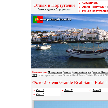
Авиабилеты
Отдых в Португалии
Отели Португалии
(
Визы и туры в Португалию
Туры в Португалию
Навигация
:
Португалия
/
отели
/
отели Алгарве
/
отель Grand
SPA
/ фотографии отеля Grande Real Santa Eulalia Resort & S
Фото 2 отеля Grande Real Santa Eulalia
Фото 1
Фото 2
Фото 3
Фото 5