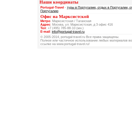
Наши координаты
Portugal-Travel
-
туры в Португалию, отдых в Португалии, о
Португалию
Офис на Марксистской
Метро
: Марксистская / Таганская
Адрес
: Москва, ул. Марксистская, д 3 офис 416
Тел
: +7 (495) 785-88-10 (мн.)
E-mail
:
info@portugal-travel.ru
© 2005-2014, portugal-travel.ru Все права защищены.
Полное или частичное использование любых материалов во
ссылке на www.portugal-travel.ru!