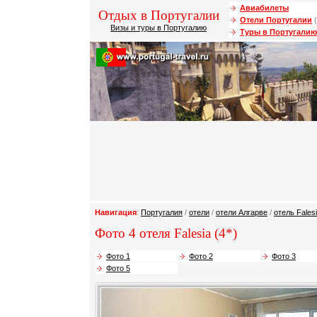
Авиабилеты
Отдых в Португалии
Отели Португалии
(
Визы и туры в Португалию
Туры в Португалию
Навигация
:
Португалия
/
отели
/
отели Алгарве
/
отель Fales
Фото 4 отеля Falesia (4*)
Фото 1
Фото 2
Фото 3
Фото 5