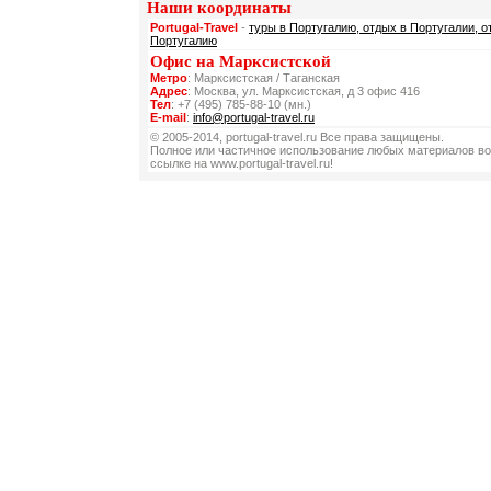
Наши координаты
Portugal-Travel
-
туры в Португалию, отдых в Португалии, о
Португалию
Офис на Марксистской
Метро
: Марксистская / Таганская
Адрес
: Москва, ул. Марксистская, д 3 офис 416
Тел
: +7 (495) 785-88-10 (мн.)
E-mail
:
info@portugal-travel.ru
© 2005-2014, portugal-travel.ru Все права защищены.
Полное или частичное использование любых материалов во
ссылке на www.portugal-travel.ru!