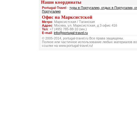
Наши координаты
Portugal-Travel
-
туры в Португалию, отдых в Португалии, о
Португалию
Офис на Марксистской
Метро
: Марксистская / Таганская
Адрес
: Москва, ул. Марксистская, д 3 офис 416
Тел
: +7 (495) 785-88-10 (мн.)
E-mail
:
info@portugal-travel.ru
© 2005-2014, portugal-travel.ru Все права защищены.
Полное или частичное использование любых материалов во
ссылке на www.portugal-travel.ru!