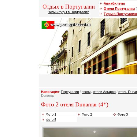
Авиабилеты
Отдых в Португалии
Отели Португалии
(
Визы и туры в Португалию
Туры в Португалию
Навигация
:
Португалия
/
отели
/
отели Алгарве
/
отель Duna
Dunamar
Фото 2 отеля Dunamar (4*)
Фото 1
Фото 2
Фото 3
Фото 5