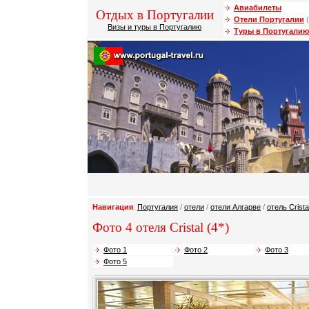
Авиабилеты
Отдых в Португалии
Отели Португалии
(
Визы и туры в Португалию
Туры в Португалию
Навигация
:
Португалия
/
отели
/
отели Алгарве
/
отель Crista
Фото 4 отеля Cristal (4*)
Фото 1
Фото 2
Фото 3
Фото 5