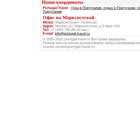
Наши координаты
Portugal-Travel
-
туры в Португалию, отдых в Португалии, о
Португалию
Офис на Марксистской
Метро
: Марксистская / Таганская
Адрес
: Москва, ул. Марксистская, д 3 офис 416
Тел
: +7 (495) 785-88-10 (мн.)
E-mail
:
info@portugal-travel.ru
© 2005-2014, portugal-travel.ru Все права защищены.
Полное или частичное использование любых материалов во
ссылке на www.portugal-travel.ru!