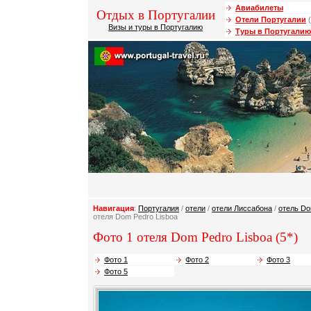
Авиабилеты
Отдых в Португалии
Отели Португалии
(
Визы и туры в Португалию
Туры в Португалию
Навигация
:
Португалия
/
отели
/
отели Лиссабона
/
отель Do
отеля Dom Pedro Lisboa
Фото 1 отеля Dom Pedro Lisboa (5*)
Фото 1
Фото 2
Фото 3
Фото 5