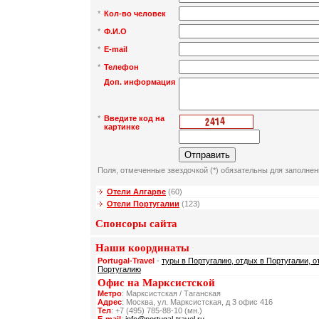
*
Кол-во человек
*
Ф.И.О
*
E-mail
*
Телефон
Доп. информация
*
Введите код на
картинке
Поля, отмеченные звездочкой (*) обязательны для заполнен
Отели Алгарве
(60)
Отели Португалии
(123)
Спонсоры сайта
Наши координаты
Portugal-Travel
-
туры в Португалию, отдых в Португалии, о
Португалию
Офис на Марксистской
Метро
: Марксистская / Таганская
Адрес
: Москва, ул. Марксистская, д 3 офис 416
Тел
: +7 (495) 785-88-10 (мн.)