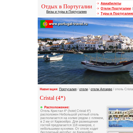
Авиабилеты
Отдых в Португалии
Отели Португалии
(
Визы и туры в Португалию
Туры в Португалию
Навигация
:
Португалия
/
отели
/
отели Алгарве
/ отель Crista
Cristal (4*)
Расположение:
Отель Кристал 4* (hotel Cristal 4*)
расположен Небольшой уютный отель
располагается на холме рядом с пляжем,
в 2 км от Карвоейро. Для размещения
гостей предлагается 118 номеров, с
небольшими кухнями. От отеля ходит
бесплатный автобус до Карвоейро.