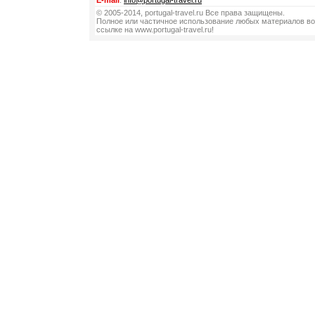
E-mail
:
info@portugal-travel.ru
© 2005-2014, portugal-travel.ru Все права защищены.
Полное или частичное использование любых материалов во
ссылке на www.portugal-travel.ru!