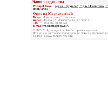
Наши координаты
Portugal-Travel
-
туры в Португалию, отдых в Португалии, о
Португалию
Офис на Марксистской
Метро
: Марксистская / Таганская
Адрес
: Москва, ул. Марксистская, д 3 офис 416
Тел
: +7 (495) 785-88-10 (мн.)
E-mail
:
info@portugal-travel.ru
© 2005-2014, portugal-travel.ru Все права защищены.
Полное или частичное использование любых материалов во
ссылке на www.portugal-travel.ru!