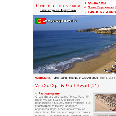
Авиабилеты
Отдых в Португалии
Отели Португалии
(
Визы и туры в Португалию
Туры в Португалию
Навигация
:
Португалия
/
отели
/
отели Алгарве
/ отель Vila S
Vila Sol Spa & Golf Resort (5*)
Расположение:
Отель Вила Сол Спа энд Гольф Резот 5*
(hotel Vila Sol Spa & Golf Resort 5*)
расположен в 5 километрах от пляжа, в 20
километрах от международного
аэропорта Фаро, в 270 километрах от
Лиссабона. Постояльцев ждут элегантные
номера, отделанные в пастельных тонах.