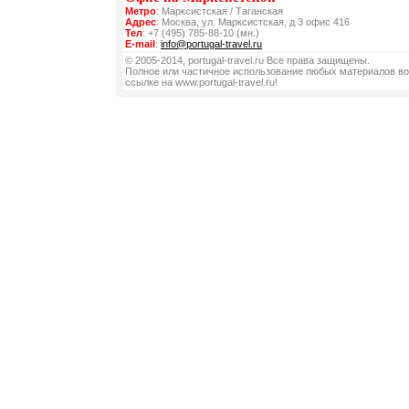
Метро
: Марксистская / Таганская
Адрес
: Москва, ул. Марксистская, д 3 офис 416
Тел
: +7 (495) 785-88-10 (мн.)
E-mail
:
info@portugal-travel.ru
© 2005-2014, portugal-travel.ru Все права защищены.
Полное или частичное использование любых материалов во
ссылке на www.portugal-travel.ru!