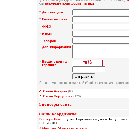
Для организации тура в этот отель звоните по тел: +7 (495)
7
или
заполните поля формы заявки
:
*
Дата поездки
*
Кол-во человек
*
Ф.И.О
*
E-mail
*
Телефон
Доп. информация
*
Введите код на
картинке
Поля, отмеченные звездочкой (*) обязательны для заполнен
Отели Алгарве
(60)
Отели Португалии
(123)
Спонсоры сайта
Наши координаты
Portugal-Travel
-
туры в Португалию, отдых в Португалии, о
Португалию
Офис на Марксистской