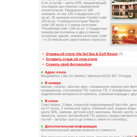
К их услугам – центр SPA, предлагающий
последние достижения современной
косметологии. Предлагается 189
номеров, из них 140 стандартных (42
кв.м), 45 номеров категории 'Garden suite'
(59 кв.м), 3 номера категории 'Master
suite' (95 кв.м) и 1 номер категории
'Presidential suite' (168 кв.м). Cтандартные
номера расположены в двухэтажном
основном здании, номера категории 'suite'
– в 10 небольших одноэтажных корпусах.
Отзывы об отеле Vila Sol Spa & Golf Resort
(0)
Оставить отзыв об этом отеле
Создать свой фотоальбом
Адрес отеля
Morgadinhos | Alto Do Semino, Vilamoura 8125-307, Portugal
В номере
ванная, халаты, тапочки, фен, специальное зеркало для бри
кондиционер, спутниковое ТВ, платное ТВ, 3 телефонные ли
подключения интернета из комнаты, огромная веранда с дв
В отеле
2 ресторана, 3 бара, открытый подогреваемый бассейн, детс
на 27 лунок, 2 теннисных корта, пляжный клуб, водные виды
центр SPA, хаммам, детский клуб, магазины, бизнес-центр, 
банкетов, прокат автомобилей. По запросу предоставляются
гостей – автобус-шаттл до пляжа (с июня по сентябрь).
Дополнительная информация
Континентальный завтрак включен в стоимость.