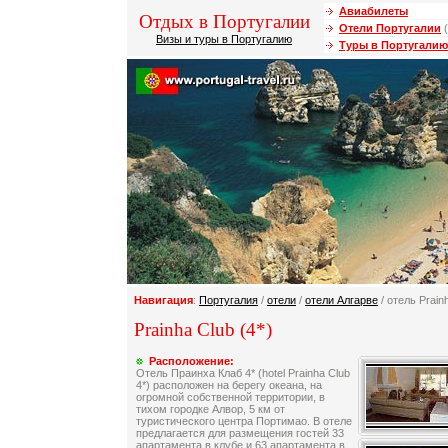
Авиабилеты
Отдых в Португалии
Отели Португалии
(
Визы и туры в Португалию
Туры в Португалию
Навигация
:
Португалия
/
отели
/
отели Алгарве
/ отель Prain
Prainha Club (4*)
Расположение:
Отель Праинха Клаб 4* (hotel Prainha Club
4*) расположен на берегу океана, на
огромной собственной территории, в
тихом городке Алвор, 5 км от
туристического центра Портимао. В отеле
предлагается для размещения гостей 33
апартамента в клубе и 63 апартамента в