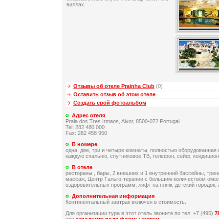
виллах.
Отзывы об отеле Prainha Club
(0)
Оставить отзыв об этом отеле
Создать свой фотоальбом
Адрес отеля
Praia dos Tres Irmaos, Alvor, 8500-072 Portugal
Tel: 282 480 000
Fax: 282 458 950
В номере
одна, две, три и четыре комнаты, полностью оборудованная 
каждую спальню, спутниковое ТВ, телефон, сейф, кондиционе
В отеле
рестораны , бары, 2 внешних и 1 внутренний бассейны, трен
массаж, Центр Тальго-терапии с большим количеством ом
оздоровительных программ, лифт на пляж, детский городок, 
Дополнительная информация
Континентальный завтрак включен в стоимость.
Для организации тура в этот отель звоните по тел: +7 (495)
7