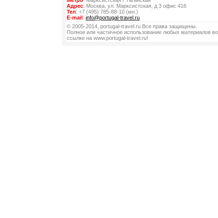
Метро
: Марксистская / Таганская
Адрес
: Москва, ул. Марксистская, д 3 офис 416
Тел
: +7 (495) 785-88-10 (мн.)
E-mail
:
info@portugal-travel.ru
© 2005-2014, portugal-travel.ru Все права защищены.
Полное или частичное использование любых материалов во
ссылке на www.portugal-travel.ru!