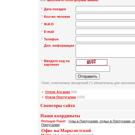
или
заполните поля формы заявки
:
*
Дата поездки
*
Кол-во человек
*
Ф.И.О
*
E-mail
*
Телефон
Доп. информация
*
Введите код на
картинке
Поля, отмеченные звездочкой (*) обязательны для заполнен
Отели Алгарве
(60)
Отели Португалии
(123)
Спонсоры сайта
Наши координаты
Portugal-Travel
-
туры в Португалию, отдых в Португалии, о
Португалию
Офис на Марксистской