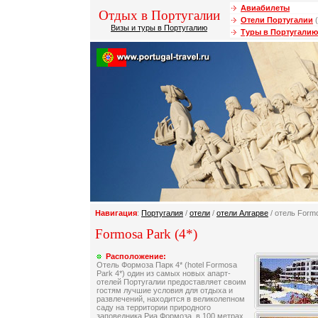
Авиабилеты
Отдых в Португалии
Отели Португалии
(
Визы и туры в Португалию
Туры в Португалию
Навигация
:
Португалия
/
отели
/
отели Алгарве
/ отель Form
Formosa Park (4*)
Расположение:
Отель Формоза Парк 4* (hotel Formosa
Park 4*) один из самых новых апарт-
отелей Португалии предоставляет своим
гостям лучшие условия для отдыха и
развлечений, находится в великолепном
саду на территории природного
заповедника Риа Формоза, в 100 метрах