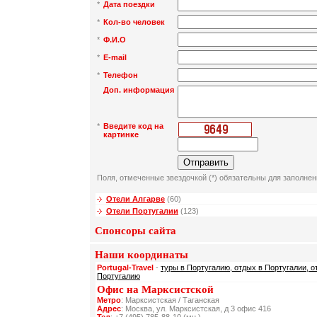
*
Дата поездки
*
Кол-во человек
*
Ф.И.О
*
E-mail
*
Телефон
Доп. информация
*
Введите код на
картинке
Поля, отмеченные звездочкой (*) обязательны для заполнен
Отели Алгарве
(60)
Отели Португалии
(123)
Спонсоры сайта
Наши координаты
Portugal-Travel
-
туры в Португалию, отдых в Португалии, о
Португалию
Офис на Марксистской
Метро
: Марксистская / Таганская
Адрес
: Москва, ул. Марксистская, д 3 офис 416