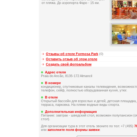
от пляжа. До аэропорта Фаро - 15 км.
Отзывы об отеле Formosa Park
(0)
Оставить отзыв об этом отеле
Создать свой фотоальбом
Адрес отеля
Praia do Ancão, 8135-172 Almancil
В номере
кондиционер, спутниковые каналы телевидения, возможност
телефон, сейф, полностью оборудованная кухня, утюг.
В отеле
Открытый бассейн для взрослых и детей, детская площадка,
терраса, парковка. На пляже водные виды спорта.
Дополнительная информация
Питание: завтрак - шведский стол, возможен полупансион (о
стол).
Для организации тура в этот отель звоните по тел: +7 (495)
7
или
заполните поля формы заявки
: