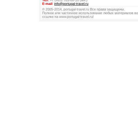
Тел
: +7 (495) 785-88-10 (мн.)
E-mail
:
info@portugal-travel.ru
© 2005-2014, portugal-travel.ru Все права защищены.
Полное или частичное использование любых материалов во
ссылке на www.portugal-travel.ru!