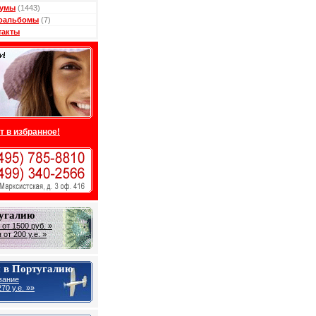
умы
(1443)
оальбомы
(7)
такты
т в избранное!
тугалию
от 1500 руб. »
от 200 у.е. »
 в Португалию
вание
70 у.е. »»