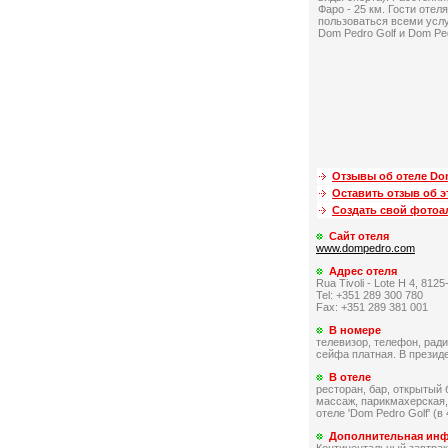
Фаро - 25 км. Гости отел
пользоваться всеми усл
Dom Pedro Golf и Dom Рed
Отзывы об отеле Dom
Оставить отзыв об э
Создать свой фото
Сайт отеля
www.dompedro.com
Адрес отеля
Rua Tivoli - Lote H 4, 812
Tel: +351 289 300 780
Fax: +351 289 381 001
В номере
телевизор, телефон, ради
сейфа платная. В презид
В отеле
ресторан, бар, открытый 
массаж, парикмахерская,
отеле 'Dom Pedro Golf' (в
Дополнительная ин