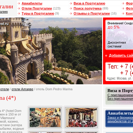
Авиабилеты
Виза в Португалию
Фор
галии
Отели Португалии
(123)
Поиск попутчика
(69)
Фот
галию
Туры в Португалию
(9)
Отзывы о Португалии
(16)
Кон
Добавить сай
/
отели
/
отели Алгарве
/ отель Dom Pedro Marina
Виза в Пор
С приглашением 
na (4*)
Без приглашения 
4* (hotel Dom
Авиабилеты
жен в 150 м от
Заказ и брониро
 Vilamoura'
авиабилетов от 2
мой, казино,
ристани (катера
рыбалки, водные
е до аэропорта