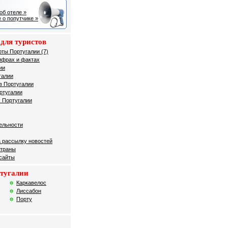
об отеле »
 о попутчике »
для туристов
рты Португалии (7)
ифрах и фактах
ии
галии
в Португалии
ртугалии
 Португалии
ельности
 рассылку новостей
страны
 сайты
тугалии
Каркавелос
Лиссабон
Порту