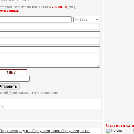
 включен в стоимость.
от отель звоните по тел: +7 (495)
785-88-10
(мн.),
рмы заявки
:
чкой (*) обязательны для заполнения!
23)
Статистика и
Португалию, отдых в Португалии, отели Португалии, виза в