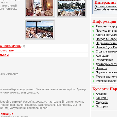
Интерактив
я могут
угами отелей
Оставить отзыв 
ro Portrbelo.
Дать объявление
Информация 
Регионы и куро
Португалия в ц
Карта Португал
Погода в Порту
Недвижимость 
 Pedro Marina
(1)
Новый Год в По
том отеле
Отдых в замках
альбом
Аренда яхт
Развлечения
Достопримечат
Новости
Подписаться на
5-410 Vilamoura
Туры в другие 
Туристические
Курорты Пор
о, мини-бар, кондиционер. Фен можно взять на reception. Аренда
ентских люксах есть джакузи.
Алгарве
Кашкаиш
бассейн, детский бассейн, джакузи, настольный теннис, сауна,
Мадейра
 прачечная, салон красоты, развлекательные программы - в
Эшторил
 400 м), услуги няни, конференц-зал.
формация