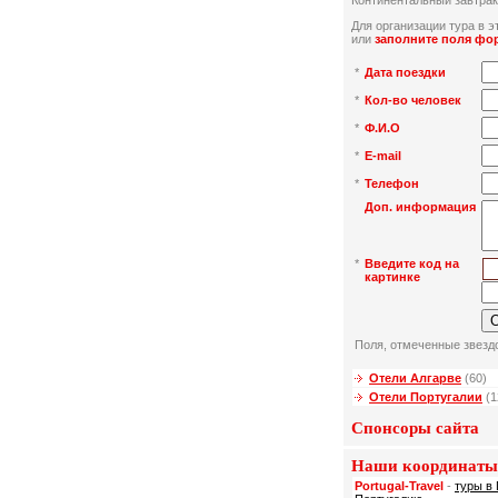
Континентальный завтрак
Для организации тура в эт
или
заполните поля фо
*
Дата поездки
*
Кол-во человек
*
Ф.И.О
*
E-mail
*
Телефон
Доп. информация
*
Введите код на
картинке
Поля, отмеченные звездо
Отели Алгарве
(60)
Отели Португалии
(1
Спонсоры сайта
Наши координаты
Portugal-Travel
-
туры в 