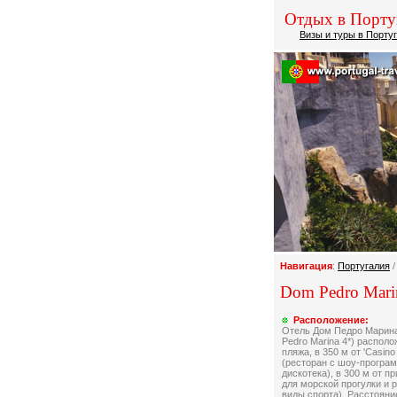
Отдых в Порту
Визы и туры в Порту
Навигация
:
Португалия
Dom Pedro Mari
Расположение:
Отель Дом Педро Марина 
Pedro Marina 4*) располо
пляжа, в 350 м от 'Casino
(ресторан с шоу-програм
дискотека), в 300 м от п
для морской прогулки и 
виды спорта). Расстояни