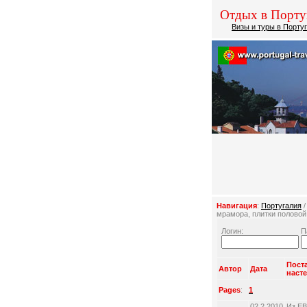
Отдых в Порту
Визы и туры в Порту
Навигация
:
Португалия
мрамора, плитки половой 
Логин:
П
Пост
Автор
Дата
насте
Pages
:
1
02.2.2010
Из Е