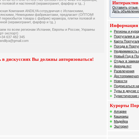
Интерактив
и половой и настенной (керамогранит, фарфор и тд...)
Оставить отзыв 
ская Компания ANDILYA сотрудничая с Испанскими,
Дать объявление
янскими, Немецкими фабрикантами, предлагает (ОПТОМ!
 переизбыток товара с фабрик) мрамора, плитки половой и
нной (керамогранит, фарфор и тд..)
Информация 
аем по всем регионам Испании, Европы и России, Украины
Регионы и куро
рт-экспорт)
Португалия в ц
+34 637 482 345
andilya@gmail.com
Карта Португал
Погода в Порту
Недвижимость 
Новый Год в По
 в дискуссиях Вы должны авторизоваться!
Отдых в замках
Аренда яхт
Развлечения
Достопримечат
Новости
Подписаться на
Туры в другие 
Туристические
Курорты Пор
Алгарве
Кашкаиш
Мадейра
Эшторил