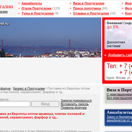
Авиабилеты
Виза в Португалию
Фор
галии
Отели Португалии
(123)
Поиск попутчика
(69)
Фот
галию
Туры в Португалию
(9)
Отзывы о Португалии
(16)
Кон
Добавить сай
/
форум
/
Бизнес в Португалии
/ Поставки из Европпы оптом
Виза в Пор
и настенной, керамогранит, фарфор и тд...
С приглашением 
Без приглашения 
ароль:
Зарегистрироваться
Вспомнить пароль
Правила форума
Авиабилеты
авки из Европпы оптом мрамора, плитки половой и
Заказ и брониро
нной, керамогранит, фарфор и тд...
авиабилетов от 2
ВРОПЫ ОПТОМ! СТОК! ПЕРЕИЗБЫТОК С ФАБРИК мрамора,