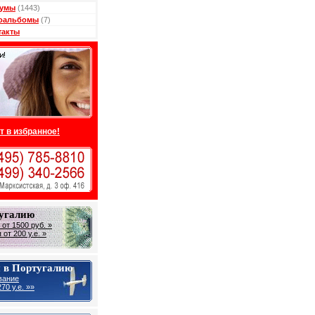
умы
(1443)
оальбомы
(7)
такты
т в избранное!
тугалию
от 1500 руб. »
от 200 у.е. »
 в Португалию
вание
70 у.е. »»