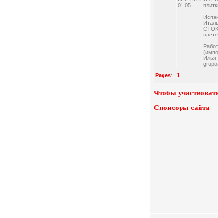
01:05
плитк
Испан
Италь
СТОК!
насте
Работ
(импо
Илья 
grupo
Pages
:
1
Чтобы участвовать
Спонсоры сайта