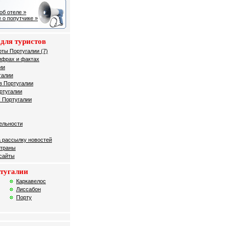
об отеле »
 о попутчике »
для туристов
рты Португалии (7)
ифрах и фактах
ии
галии
в Португалии
ртугалии
 Португалии
ельности
 рассылку новостей
страны
 сайты
тугалии
Каркавелос
Лиссабон
Порту