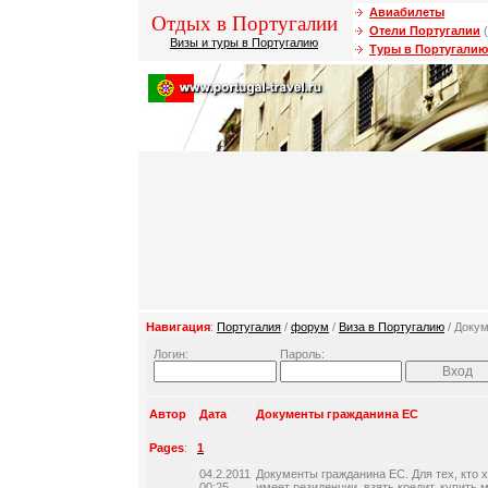
Авиабилеты
Отдых в Португалии
Отели Португалии
(
Визы и туры в Португалию
Туры в Португалию
Навигация
:
Португалия
/
форум
/
Виза в Португалию
/ Доку
Логин:
Пароль:
Автор
Дата
Документы гражданина ЕС
Pages
:
1
04.2.2011
Документы гражданина ЕС. Для тех, кто х
00:25
имеет резиденции, взять кредит, купить 