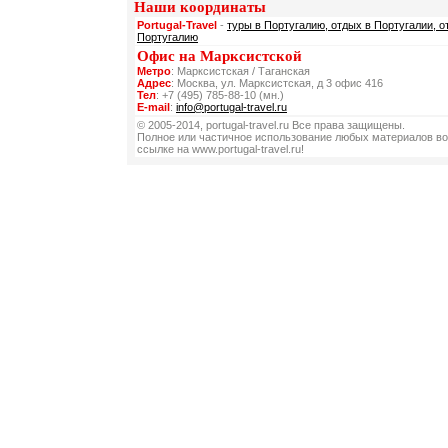
Наши координаты
Portugal-Travel
-
туры в Португалию, отдых в Португалии, о
Португалию
Офис на Марксистской
Метро
: Марксистская / Таганская
Адрес
: Москва, ул. Марксистская, д 3 офис 416
Тел
: +7 (495) 785-88-10 (мн.)
E-mail
:
info@portugal-travel.ru
© 2005-2014, portugal-travel.ru Все права защищены.
Полное или частичное использование любых материалов во
ссылке на www.portugal-travel.ru!