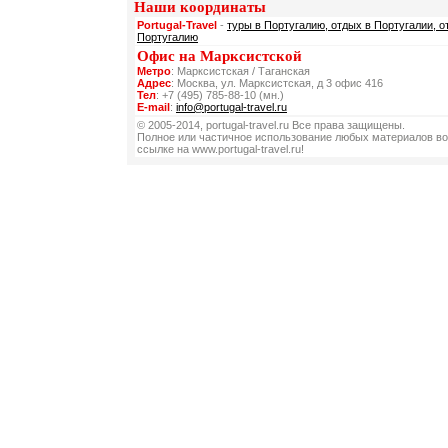
Наши координаты
Portugal-Travel
-
туры в Португалию, отдых в Португалии, о
Португалию
Офис на Марксистской
Метро
: Марксистская / Таганская
Адрес
: Москва, ул. Марксистская, д 3 офис 416
Тел
: +7 (495) 785-88-10 (мн.)
E-mail
:
info@portugal-travel.ru
© 2005-2014, portugal-travel.ru Все права защищены.
Полное или частичное использование любых материалов во
ссылке на www.portugal-travel.ru!