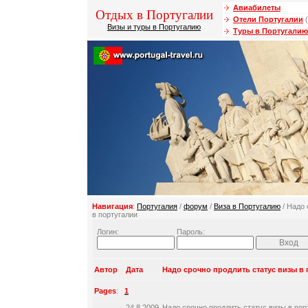
Авиабилеты
Отдых в Португалии
Отели Португалии
(
Визы и туры в Португалию
Туры в Португалию
Навигация
:
Португалия
/
форум
/
Виза в Португалию
/ Надо 
в португалии
Логин:
Пароль:
Автор
Дата
Надо срочно продлить статус визы в
Pages
:
1
24.8.2009
Надо срочно продлить статус визы в пор