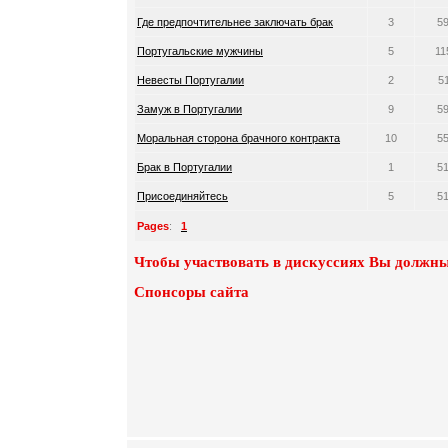
Где предпочтительнее заключать брак
3
5
Португальские мужчины
5
11
Невесты Португалии
2
5
Замуж в Португалии
9
5
Моральная сторона брачного контракта
10
5
Брак в Португалии
1
5
Присоединяйтесь
5
5
Pages
:
1
Чтобы участвовать в дискуссиях Вы должны
Спонсоры сайта