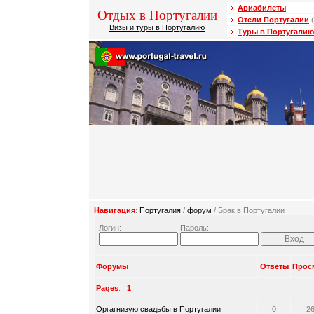
Авиабилеты
Отдых в Португалии
Отели Португалии
(
Визы и туры в Португалию
Туры в Португалию
Навигация
:
Португалия
/
форум
/ Брак в Португалии
Логин:
Пароль:
Форумы
Ответы
Прос
Pages
:
1
Оргагнизую свадьбы в Португалии
0
2