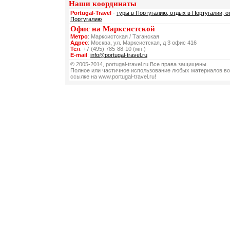
Наши координаты
Portugal-Travel
-
туры в Португалию, отдых в Португалии, о
Португалию
Офис на Марксистской
Метро
: Марксистская / Таганская
Адрес
: Москва, ул. Марксистская, д 3 офис 416
Тел
: +7 (495) 785-88-10 (мн.)
E-mail
:
info@portugal-travel.ru
© 2005-2014, portugal-travel.ru Все права защищены.
Полное или частичное использование любых материалов во
ссылке на www.portugal-travel.ru!