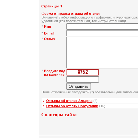
Страницы
:
1
Форма отправки отзыва об отеле:
Внимание! Любая информация о турфирмах и туроператорах 
удаляться (как положительная, так и отрицательная)!
*
Имя
*
E-mail
*
Отзыв
*
Введите код
на картинке
Поля, отмеченные звездочкой (*) обязательны для заполнен
Отзывы об отелях Алгарве
(4)
Отзывы об отелях Португалии
(16)
Спонсоры сайта