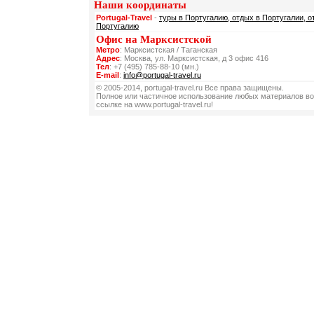
Наши координаты
Portugal-Travel
-
туры в Португалию, отдых в Португалии, о
Португалию
Офис на Марксистской
Метро
: Марксистская / Таганская
Адрес
: Москва, ул. Марксистская, д 3 офис 416
Тел
: +7 (495) 785-88-10 (мн.)
E-mail
:
info@portugal-travel.ru
© 2005-2014, portugal-travel.ru Все права защищены.
Полное или частичное использование любых материалов во
ссылке на www.portugal-travel.ru!